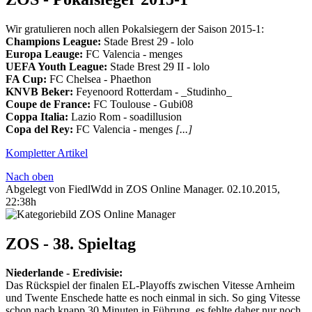
Wir gratulieren noch allen Pokalsiegern der Saison 2015-1:
Champions League:
Stade Brest 29 - lolo
Europa Leauge:
FC Valencia - menges
UEFA Youth League:
Stade Brest 29 II - lolo
FA Cup:
FC Chelsea - Phaethon
KNVB Beker:
Feyenoord Rotterdam - _Studinho_
Coupe de France:
FC Toulouse - Gubi08
Coppa Italia:
Lazio Rom - soadillusion
Copa del Rey:
FC Valencia - menges
[...]
Kompletter Artikel
Nach oben
Abgelegt von FiedlWdd in
ZOS Online Manager
.
02.10.2015,
22:38h
ZOS - 38. Spieltag
Niederlande‬ - ‪Eredivisie‬:
Das Rückspiel der finalen EL-Playoffs zwischen Vitesse Arnheim
und Twente Enschede hatte es noch einmal in sich. So ging Vitesse
schon nach knapp 30 Minuten in Führung, es fehlte daher nur noch