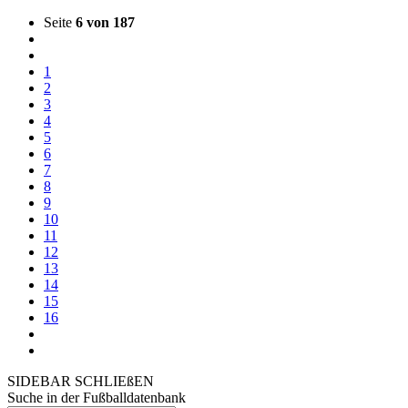
Seite
6 von 187
1
2
3
4
5
6
7
8
9
10
11
12
13
14
15
16
SIDEBAR SCHLIEßEN
Suche in der Fußballdatenbank