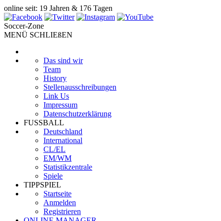
online seit: 19 Jahren & 176 Tagen
Soccer-Zone
MENÜ SCHLIEßEN
Das sind wir
Team
History
Stellenausschreibungen
Link Us
Impressum
Datenschutzerklärung
FUSSBALL
Deutschland
International
CL/EL
EM/WM
Statistikzentrale
Spiele
TIPPSPIEL
Startseite
Anmelden
Registrieren
ONLINE MANAGER