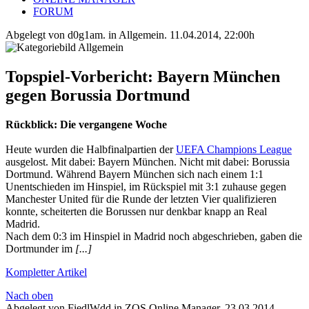
FORUM
Abgelegt von d0g1am. in
Allgemein
.
11.04.2014, 22:00h
​Topspiel-Vorbericht: Bayern München
gegen Borussia Dortmund
Rückblick: Die vergangene Woche
Heute wurden die Halbfinalpartien der
UEFA Champions League
ausgelost. Mit dabei: Bayern München. Nicht mit dabei: Borussia
Dortmund. Während Bayern München sich nach einem 1:1
Unentschieden im Hinspiel, im Rückspiel mit 3:1 zuhause gegen
Manchester United für die Runde der letzten Vier qualifizieren
konnte, scheiterten die Borussen nur denkbar knapp an Real
Madrid.
Nach dem 0:3 im Hinspiel in Madrid noch abgeschrieben, gaben die
Dortmunder im
[...]
Kompletter Artikel
Nach oben
Abgelegt von FiedlWdd in
ZOS Online Manager
.
23.03.2014,