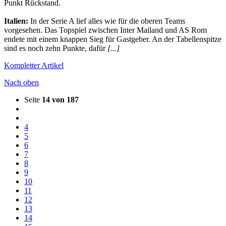
Punkt Rückstand.
Italien:
In der Serie A lief alles wie für die oberen Teams
vorgesehen. Das Topspiel zwischen Inter Mailand und AS Rom
endete mit einem knappen Sieg für Gastgeber. An der Tabellenspitze
sind es noch zehn Punkte, dafür
[...]
Kompletter Artikel
Nach oben
Seite
14 von 187
4
5
6
7
8
9
10
11
12
13
14