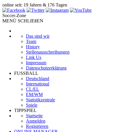
online seit: 19 Jahren & 176 Tagen
Soccer-Zone
MENÜ SCHLIEßEN
Das sind wir
Team
History
Stellenausschreibungen
Link Us
Impressum
Datenschutzerklärung
FUSSBALL
Deutschland
International
CL/EL
EM/WM
Statistikzentrale
Spiele
TIPPSPIEL
Startseite
Anmelden
Registrieren
ONLINE MANAGER