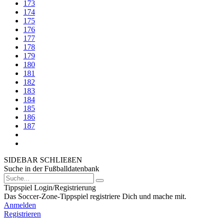
173
174
175
176
177
178
179
180
181
182
183
184
185
186
187
SIDEBAR SCHLIEßEN
Suche in der Fußballdatenbank
Tippspiel Login/Registrierung
Das Soccer-Zone-Tippspiel registriere Dich und mache mit.
Anmelden
Registrieren