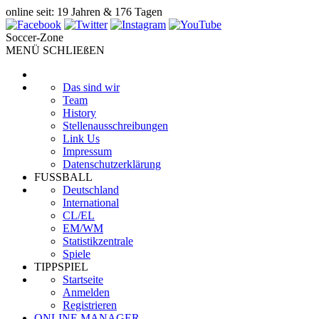
online seit: 19 Jahren & 176 Tagen
Soccer-Zone
MENÜ SCHLIEßEN
Das sind wir
Team
History
Stellenausschreibungen
Link Us
Impressum
Datenschutzerklärung
FUSSBALL
Deutschland
International
CL/EL
EM/WM
Statistikzentrale
Spiele
TIPPSPIEL
Startseite
Anmelden
Registrieren
ONLINE MANAGER