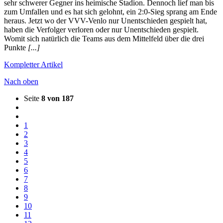
sehr schwerer Gegner ins heimische Stadion. Dennoch lief man bis
zum Umfallen und es hat sich gelohnt, ein 2:0-Sieg sprang am Ende
heraus. Jetzt wo der VVV-Venlo nur Unentschieden gespielt hat,
haben die Verfolger verloren oder nur Unentschieden gespielt.
Womit sich natürlich die Teams aus dem Mittelfeld über die drei
Punkte
[...]
Kompletter Artikel
Nach oben
Seite
8 von 187
1
2
3
4
5
6
7
8
9
10
11