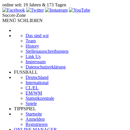
online seit: 19 Jahren & 173 Tagen
Soccer-Zone
MENÜ SCHLIEßEN
Das sind wir
Team
History
Stellenausschreibungen
Link Us
Impressum
Datenschutzerklärung
FUSSBALL
Deutschland
International
CL/EL
EM/WM
Statistikzentrale
Spiele
TIPPSPIEL
Startseite
Anmelden
Registrieren
ONLINE MANAGER