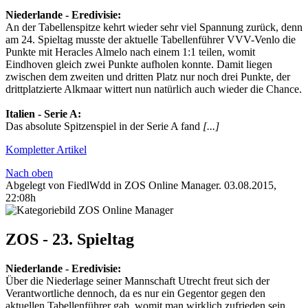
Niederlande‬ - ‪Eredivisie‬:
An der Tabellenspitze kehrt wieder sehr viel Spannung zurück, denn
am 24. Spieltag musste der aktuelle Tabellenführer VVV-Venlo die
Punkte mit Heracles Almelo nach einem 1:1 teilen, womit
Eindhoven gleich zwei Punkte aufholen konnte. Damit liegen
zwischen dem zweiten und dritten Platz nur noch drei Punkte, der
drittplatzierte Alkmaar wittert nun natürlich auch wieder die Chance.
‪Italien‬ - ‪Serie A‬:
Das absolute Spitzenspiel in der Serie A fand
[...]
Kompletter Artikel
Nach oben
Abgelegt von FiedlWdd in
ZOS Online Manager
.
03.08.2015,
22:08h
ZOS - 23. Spieltag
Niederlande‬ - ‪Eredivisie‬:
Über die Niederlage seiner Mannschaft Utrecht freut sich der
Verantwortliche dennoch, da es nur ein Gegentor gegen den
aktuellen Tabellenführer gab, womit man wirklich zufrieden sein