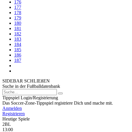
176
177
178
179
180
181
182
183
184
185
186
187
SIDEBAR SCHLIEßEN
Suche in der Fußballdatenbank
Tippspiel Login/Registrierung
Das Soccer-Zone-Tippspiel registriere Dich und mache mit.
Anmelden
Registrieren
Heutige Spiele
2BL
13:00