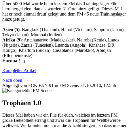
Über 5000 Mal wurde beim letztem FM das Trainingslager File
heruntergeladen, damals wurden 31 Orte hinzugefügt. Dieses Mal
hat er noch einmal drauf gelegt und dem FM 45 neue Trainingslager
hinzugefügt.
Asien (5)
: Bangkok (Thailand), Hanoi (Vietnam), Sapporo (Japan),
Tokyo (Japan), Mumbai (Indien)
Afrika (9)
: Antananarivo (Madagaskar), Nairobi (Kenia), Lagos
(Nigeria), Zarzis (Tunesien), Luanda (Angola), Kinshasa (DR
Kongo), Khartum (Sudan), Casablanca (Marokko), Abidjan
(Elfenbeinküste)
Europa
[...]
Kompletter Artikel
Nach oben
Abgelegt von FCK FAN 91 in
FM Scene
.
31.10.2010, 12:55h
Trophäen 1.0
Dieses Mal haben wir ein File für euch, welches im letztem FM
große Beliebtheit errang und zwar die Trophäen für Wettbewerbe
weltweit. Wir konnten noch mal die Anzahl steigern, so dass in einer