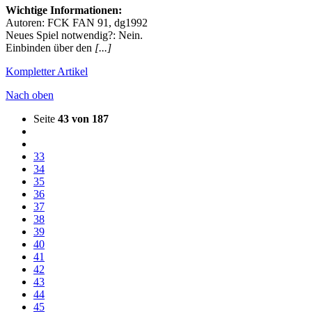
Wichtige Informationen:
Autoren: FCK FAN 91, dg1992
Neues Spiel notwendig?: Nein.
Einbinden über den
[...]
Kompletter Artikel
Nach oben
Seite
43 von 187
33
34
35
36
37
38
39
40
41
42
43
44
45