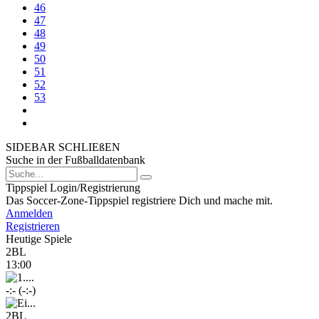
46
47
48
49
50
51
52
53
SIDEBAR SCHLIEßEN
Suche in der Fußballdatenbank
Tippspiel Login/Registrierung
Das Soccer-Zone-Tippspiel registriere Dich und mache mit.
Anmelden
Registrieren
Heutige Spiele
2BL
13:00
-:- (-:-)
2BL