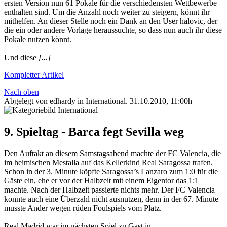
ersten Version nun 61 Pokale für die verschiedensten Wettbewerbe
enthalten sind. Um die Anzahl noch weiter zu steigern, könnt ihr
mithelfen. An dieser Stelle noch ein Dank an den User halovic, der
die ein oder andere Vorlage heraussuchte, so dass nun auch ihr diese
Pokale nutzen könnt.
Und diese
[...]
Kompletter Artikel
Nach oben
Abgelegt von edhardy in
International
.
31.10.2010, 11:00h
9. Spieltag - Barca fegt Sevilla weg
Den Auftakt an diesem Samstagsabend machte der FC Valencia, die
im heimischen Mestalla auf das Kellerkind Real Saragossa trafen.
Schon in der 3. Minute köpfte Saragossa’s Lanzaro zum 1:0 für die
Gäste ein, ehe er vor der Halbzeit mit einem Eigentor das 1:1
machte. Nach der Halbzeit passierte nichts mehr. Der FC Valencia
konnte auch eine Überzahl nicht ausnutzen, denn in der 67. Minute
musste Ander wegen rüden Foulspiels vom Platz.
Real Madrid war im nächsten Spiel zu Gast in