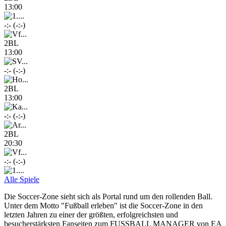
13:00
-:- (-:-)
2BL
13:00
-:- (-:-)
2BL
13:00
-:- (-:-)
2BL
20:30
-:- (-:-)
Alle Spiele
Die Soccer-Zone sieht sich als Portal rund um den rollenden Ball.
Unter dem Motto "Fußball erleben" ist die Soccer-Zone in den
letzten Jahren zu einer der größten, erfolgreichsten und
besucherstärksten Fanseiten zum FUSSBALL MANAGER von EA