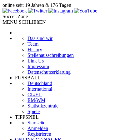
online seit: 19 Jahren & 176 Tagen
Soccer-Zone
MENÜ SCHLIEßEN
Das sind wir
Team
History
Stellenausschreibungen
Link Us
Impressum
Datenschutzerklärung
FUSSBALL
Deutschland
International
CL/EL
EM/WM
Statistikzentrale
Spiele
TIPPSPIEL
Startseite
Anmelden
Registrieren
ONLINE MANAGER