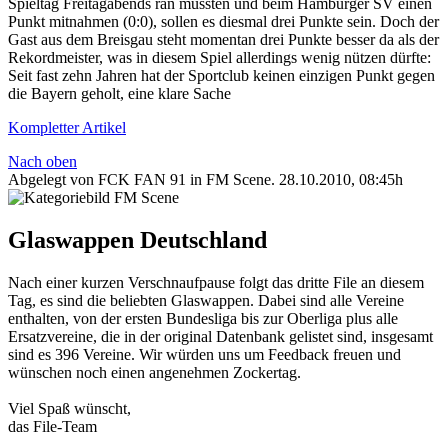
Spieltag Freitagabends ran mussten und beim Hamburger SV einen
Punkt mitnahmen (0:0), sollen es diesmal drei Punkte sein. Doch der
Gast aus dem Breisgau steht momentan drei Punkte besser da als der
Rekordmeister, was in diesem Spiel allerdings wenig nützen dürfte:
Seit fast zehn Jahren hat der Sportclub keinen einzigen Punkt gegen
die Bayern geholt, eine klare Sache
Kompletter Artikel
Nach oben
Abgelegt von FCK FAN 91 in
FM Scene
.
28.10.2010, 08:45h
Glaswappen Deutschland
Nach einer kurzen Verschnaufpause folgt das dritte File an diesem
Tag, es sind die beliebten Glaswappen. Dabei sind alle Vereine
enthalten, von der ersten Bundesliga bis zur Oberliga plus alle
Ersatzvereine, die in der original Datenbank gelistet sind, insgesamt
sind es 396 Vereine. Wir würden uns um Feedback freuen und
wünschen noch einen angenehmen Zockertag.
Viel Spaß wünscht,
das File-Team