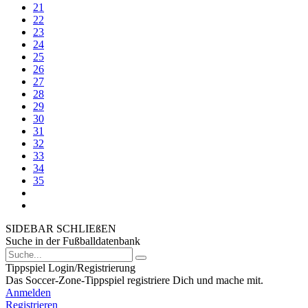
21
22
23
24
25
26
27
28
29
30
31
32
33
34
35
SIDEBAR SCHLIEßEN
Suche in der Fußballdatenbank
Tippspiel Login/Registrierung
Das Soccer-Zone-Tippspiel registriere Dich und mache mit.
Anmelden
Registrieren