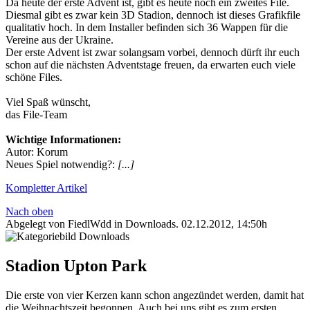
Da heute der erste Advent ist, gibt es heute noch ein zweites File.
Diesmal gibt es zwar kein 3D Stadion, dennoch ist dieses Grafikfile
qualitativ hoch. In dem Installer befinden sich 36 Wappen für die
Vereine aus der Ukraine.
Der erste Advent ist zwar solangsam vorbei, dennoch dürft ihr euch
schon auf die nächsten Adventstage freuen, da erwarten euch viele
schöne Files.
Viel Spaß wünscht,
das File-Team
Wichtige Informationen:
Autor: Korum
Neues Spiel notwendig?:
[...]
Kompletter Artikel
Nach oben
Abgelegt von FiedlWdd in
Downloads
.
02.12.2012, 14:50h
Stadion Upton Park
Die erste von vier Kerzen kann schon angezündet werden, damit hat
die Weihnachtszeit begonnen. Auch bei uns gibt es zum ersten