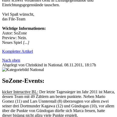
eurer schwer verdientes Geld in Luxusgegenstände und
Einrichtungsgegenstände tauschen.
Viel Spaß wünscht,
das File-Team
Wichtige Informationen:
Autor: SoZone
Preview: Nein.
Neues Spiel
[...]
Kompletter Artikel
Nach oben
Abgelegt von Christkind in
National
.
08.11.2011, 18:17h
SoZone-Events:
kicker Interactive BL:
Der letzte Tagessieger im Jahr 2011 ist Marca,
dessen Team mit 49 Zählern am besten punktete. Neben Mario
Gomez (11) und Lars Unnterstall (8) überzeugten vor allem zwei
seiner drei Dortmunder Kagawa (12) und Gündogan (10), vor allem
über die Punkte von Gündogan dürfte sich Marca freuen, hatte
dieser bislang nicht allzu viele Punkte erspielt.