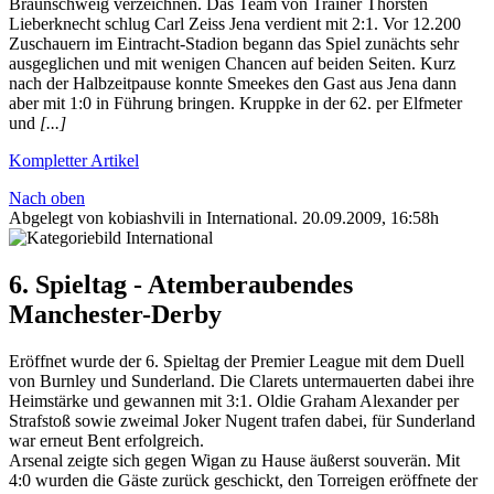
Braunschweig verzeichnen. Das Team von Trainer Thorsten
Lieberknecht schlug Carl Zeiss Jena verdient mit 2:1. Vor 12.200
Zuschauern im Eintracht-Stadion begann das Spiel zunächts sehr
ausgeglichen und mit wenigen Chancen auf beiden Seiten. Kurz
nach der Halbzeitpause konnte Smeekes den Gast aus Jena dann
aber mit 1:0 in Führung bringen. Kruppke in der 62. per Elfmeter
und
[...]
Kompletter Artikel
Nach oben
Abgelegt von kobiashvili in
International
.
20.09.2009, 16:58h
6. Spieltag - Atemberaubendes
Manchester-Derby
Eröffnet wurde der 6. Spieltag der Premier League mit dem Duell
von Burnley und Sunderland. Die Clarets untermauerten dabei ihre
Heimstärke und gewannen mit 3:1. Oldie Graham Alexander per
Strafstoß sowie zweimal Joker Nugent trafen dabei, für Sunderland
war erneut Bent erfolgreich.
Arsenal zeigte sich gegen Wigan zu Hause äußerst souverän. Mit
4:0 wurden die Gäste zurück geschickt, den Torreigen eröffnete der