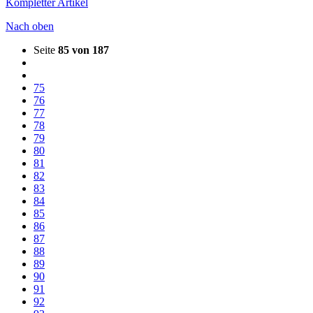
Kompletter Artikel
Nach oben
Seite
85 von 187
75
76
77
78
79
80
81
82
83
84
85
86
87
88
89
90
91
92