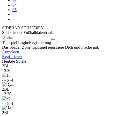
93
94
95
SIDEBAR SCHLIEßEN
Suche in der Fußballdatenbank
Tippspiel Login/Registrierung
Das Soccer-Zone-Tippspiel registriere Dich und mache mit.
Anmelden
Registrieren
Heutige Spiele
2BL
13:30
-:- (-:-)
2BL
13:30
-:- (-:-)
2BL