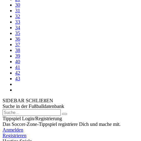
30
31
32
33
34
35
36
37
38
39
40
41
42
43
SIDEBAR SCHLIEßEN
Suche in der Fußballdatenbank
Tippspiel Login/Registrierung
Das Soccer-Zone-Tippspiel registriere Dich und mache mit.
Anmelden
Registrieren