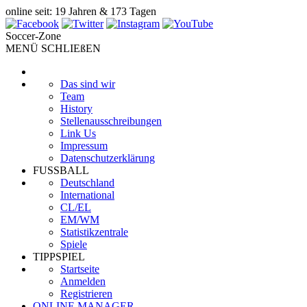
online seit: 19 Jahren & 173 Tagen
Soccer-Zone
MENÜ SCHLIEßEN
Das sind wir
Team
History
Stellenausschreibungen
Link Us
Impressum
Datenschutzerklärung
FUSSBALL
Deutschland
International
CL/EL
EM/WM
Statistikzentrale
Spiele
TIPPSPIEL
Startseite
Anmelden
Registrieren
ONLINE MANAGER