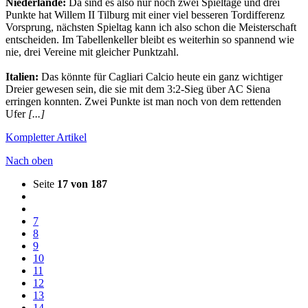
Niederlande:
Da sind es also nur noch zwei Spieltage und drei
Punkte hat Willem II Tilburg mit einer viel besseren Tordifferenz
Vorsprung, nächsten Spieltag kann ich also schon die Meisterschaft
entscheiden. Im Tabellenkeller bleibt es weiterhin so spannend wie
nie, drei Vereine mit gleicher Punktzahl.
Italien:
Das könnte für Cagliari Calcio heute ein ganz wichtiger
Dreier gewesen sein, die sie mit dem 3:2-Sieg über AC Siena
erringen konnten. Zwei Punkte ist man noch von dem rettenden
Ufer
[...]
Kompletter Artikel
Nach oben
Seite
17 von 187
7
8
9
10
11
12
13
14