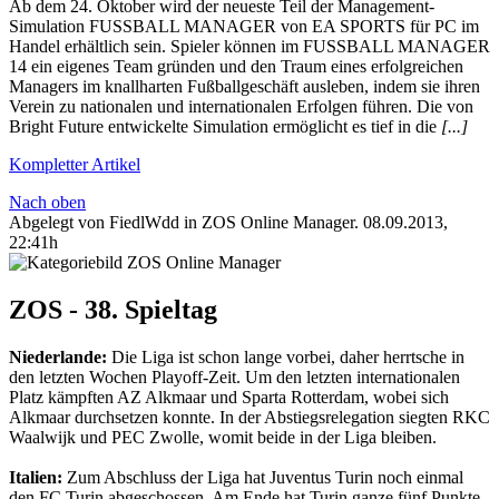
Ab dem 24. Oktober wird der neueste Teil der Management-
Simulation FUSSBALL MANAGER von EA SPORTS für PC im
Handel erhältlich sein. Spieler können im FUSSBALL MANAGER
14 ein eigenes Team gründen und den Traum eines erfolgreichen
Managers im knallharten Fußballgeschäft ausleben, indem sie ihren
Verein zu nationalen und internationalen Erfolgen führen. Die von
Bright Future entwickelte Simulation ermöglicht es tief in die
[...]
Kompletter Artikel
Nach oben
Abgelegt von FiedlWdd in
ZOS Online Manager
.
08.09.2013,
22:41h
ZOS - 38. Spieltag
Niederlande:
Die Liga ist schon lange vorbei, daher herrtsche in
den letzten Wochen Playoff-Zeit. Um den letzten internationalen
Platz kämpften AZ Alkmaar und Sparta Rotterdam, wobei sich
Alkmaar durchsetzen konnte. In der Abstiegsrelegation siegten RKC
Waalwijk und PEC Zwolle, womit beide in der Liga bleiben.
Italien:
Zum Abschluss der Liga hat Juventus Turin noch einmal
den FC Turin abgeschossen. Am Ende hat Turin ganze fünf Punkte