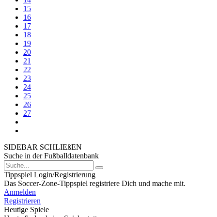
15
16
17
18
19
20
21
22
23
24
25
26
27
SIDEBAR SCHLIEßEN
Suche in der Fußballdatenbank
Tippspiel Login/Registrierung
Das Soccer-Zone-Tippspiel registriere Dich und mache mit.
Anmelden
Registrieren
Heutige Spiele