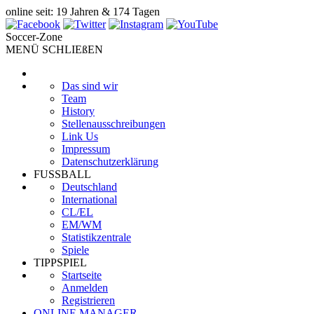
online seit: 19 Jahren & 174 Tagen
Soccer-Zone
MENÜ SCHLIEßEN
Das sind wir
Team
History
Stellenausschreibungen
Link Us
Impressum
Datenschutzerklärung
FUSSBALL
Deutschland
International
CL/EL
EM/WM
Statistikzentrale
Spiele
TIPPSPIEL
Startseite
Anmelden
Registrieren
ONLINE MANAGER