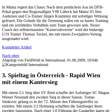
In Mainz regiert das Chaos: Nach dem peinlichem Aus im DFB-
Pokal gegen den Regionalligist VfB Lübeck hat Mainz 05 Jörn
Andersen und Co-Trainer Jürgen Krammny mit sofortiger Wirkung
gefeuert. Die Gründe für die Trennung sollen ein zu hartes Training
und ein zerrütteltes Verhältnis zum Team gewesen sein. Neuer
Coach des selbsternannten "Karnevalsverein" wird der bisherige
U19 Trainer Thomas Tuchel, der mit einem Zweijahres-Vertrag
ausgestattet wird.
Kompletter Artikel
Nach oben
Abgelegt von FiedlWdd in
International
.
01.08.2009, 10:04h
3. Spieltag in Österreich - Rapid Wien
mit einem Kantersieg
Mit einem 2:1 Sieg über SV Ried schaffte der Aufsteiger SC Magna
Wiener Neustadt den zweiten Sieg in dieser Saison. Tomas
Simkovic gelang es in der 72. Minute den Führungstreffer zu
erzielen. Mit einem 3:2 Heimsieg schafften die Salzburger ihren
zweiten Saisonsieg. Nach einer 1:0 Führung der Gastgeber lagen sie