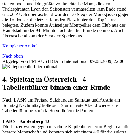
stehen noch aus. Die größte vollbrachte Le Mans, die den
Titelaspiranten Lyon den Saisonstart vermasselten. Am Ende stand
es 2:2. AUch überraschend war der 1:0 Sieg der Monegassen gegen
die Toulouser, die letztes Jahr den Platz hinter den Top Three
belegten. Zudem konnte Aufsteiger Montpellier dem Club aus der
Hauptstadt in der 94. Minute noch die drei Punkte nehmen. Auch
überraschend kam der Sieg der Spieler aus
Kompletter Artikel
Nach oben
Abgelegt von FM-AUSTRIA in
International
.
09.08.2009, 22:00h
4. Spieltag in Österreich - 4
Tabellenführer binnen einer Runde
Nach LASK am Freitag, Salzburg am Samstag und Austria am
Sonntag Nachmittag holte sich Sturm heute Abend wieder die
Tabellenführung zurück. So verliefen die Partien:
LAKS - Kapfenberg
4:0
Die Linzer waren gegen unsichere Kapfenberger von Beginn an die
bessere Mannschaft und konnten sich mit einem 4:0 für die zuletzt