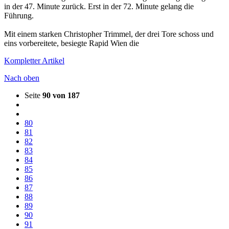
in der 47. Minute zurück. Erst in der 72. Minute gelang die
Führung.
Mit einem starken Christopher Trimmel, der drei Tore schoss und
eins vorbereitete, besiegte Rapid Wien die
Kompletter Artikel
Nach oben
Seite
90 von 187
80
81
82
83
84
85
86
87
88
89
90
91