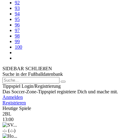
92
93
94
95
96
97
98
99
100
SIDEBAR SCHLIEßEN
Suche in der Fußballdatenbank
Tippspiel Login/Registrierung
Das Soccer-Zone-Tippspiel registriere Dich und mache mit.
Anmelden
Registrieren
Heutige Spiele
2BL
13:00
-:- (-:-)