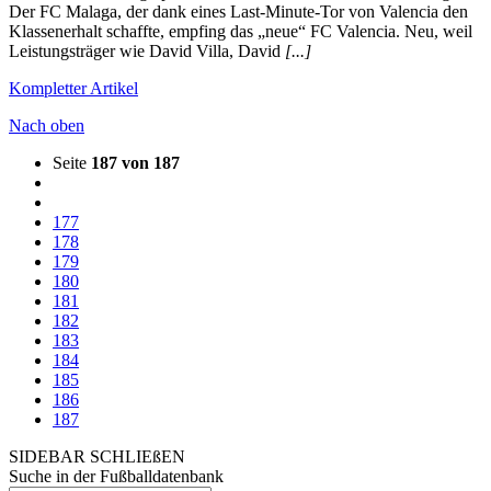
Der FC Malaga, der dank eines Last-Minute-Tor von Valencia den
Klassenerhalt schaffte, empfing das „neue“ FC Valencia. Neu, weil
Leistungsträger wie David Villa, David
[...]
Kompletter Artikel
Nach oben
Seite
187 von 187
177
178
179
180
181
182
183
184
185
186
187
SIDEBAR SCHLIEßEN
Suche in der Fußballdatenbank