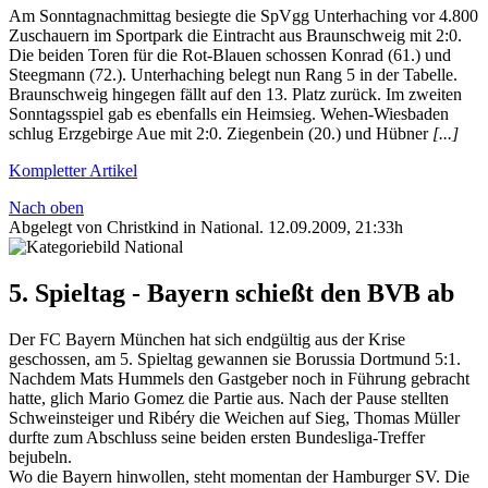
Am Sonntagnachmittag besiegte die SpVgg Unterhaching vor 4.800
Zuschauern im Sportpark die Eintracht aus Braunschweig mit 2:0.
Die beiden Toren für die Rot-Blauen schossen Konrad (61.) und
Steegmann (72.). Unterhaching belegt nun Rang 5 in der Tabelle.
Braunschweig hingegen fällt auf den 13. Platz zurück. Im zweiten
Sonntagsspiel gab es ebenfalls ein Heimsieg. Wehen-Wiesbaden
schlug Erzgebirge Aue mit 2:0. Ziegenbein (20.) und Hübner
[...]
Kompletter Artikel
Nach oben
Abgelegt von Christkind in
National
.
12.09.2009, 21:33h
5. Spieltag - Bayern schießt den BVB ab
Der FC Bayern München hat sich endgültig aus der Krise
geschossen, am 5. Spieltag gewannen sie Borussia Dortmund 5:1.
Nachdem Mats Hummels den Gastgeber noch in Führung gebracht
hatte, glich Mario Gomez die Partie aus. Nach der Pause stellten
Schweinsteiger und Ribéry die Weichen auf Sieg, Thomas Müller
durfte zum Abschluss seine beiden ersten Bundesliga-Treffer
bejubeln.
Wo die Bayern hinwollen, steht momentan der Hamburger SV. Die