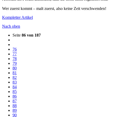
Wer zuerst kommt – malt zuerst, also keine Zeit verschwenden!
Kompletter Artikel
Nach oben
Seite
86 von 187
76
77
78
79
80
81
82
83
84
85
86
87
88
89
90