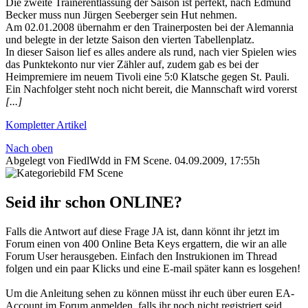
Die zweite Trainerentlassung der Saison ist perfekt, nach Edmund
Becker muss nun Jürgen Seeberger sein Hut nehmen.
Am 02.01.2008 übernahm er den Trainerposten bei der Alemannia
und belegte in der letzte Saison den vierten Tabellenplatz.
In dieser Saison lief es alles andere als rund, nach vier Spielen wies
das Punktekonto nur vier Zähler auf, zudem gab es bei der
Heimpremiere im neuem Tivoli eine 5:0 Klatsche gegen St. Pauli.
Ein Nachfolger steht noch nicht bereit, die Mannschaft wird vorerst
[...]
Kompletter Artikel
Nach oben
Abgelegt von FiedlWdd in
FM Scene
.
04.09.2009, 17:55h
Seid ihr schon ONLINE?
Falls die Antwort auf diese Frage JA ist, dann könnt ihr jetzt im
Forum einen von 400 Online Beta Keys ergattern, die wir an alle
Forum User herausgeben. Einfach den Instrukionen im Thread
folgen und ein paar Klicks und eine E-mail später kann es losgehen!
Um die Anleitung sehen zu können müsst ihr euch über euren EA-
Account im Forum anmelden, falls ihr noch nicht registriert seid.