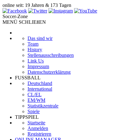
online seit: 19 Jahren & 173 Tagen
Soccer-Zone
MENÜ SCHLIEßEN
Das sind wir
Team
History
Stellenausschreibungen
Link Us
Impressum
Datenschutzerklärung
FUSSBALL
Deutschland
International
CL/EL
EM/WM
Statistikzentrale
Spiele
TIPPSPIEL
Startseite
Anmelden
Registrieren
ONLINE MANAGER