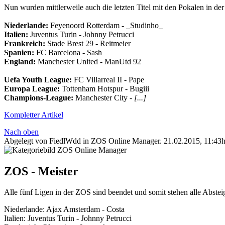
Nun wurden mittlerweile auch die letzten Titel mit den Pokalen in der
Niederlande‬:
Feyenoord Rotterdam - _Studinho_
Italien‬:
Juventus Turin - Johnny Petrucci
Frankreich‬:
Stade Brest 29 - Reitmeier
Spanien‬:
FC Barcelona - Sash
England‬:
Manchester United - ManUtd 92
Uefa Youth League:
FC Villarreal II - Pape
Europa League:
Tottenham Hotspur - Bugiii
Champions-League:
Manchester City -
[...]
Kompletter Artikel
Nach oben
Abgelegt von FiedlWdd in
ZOS Online Manager
.
21.02.2015, 11:43
ZOS - Meister
Alle fünf Ligen in der ZOS sind beendet und somit stehen alle Absteig
Niederlande‬: Ajax Amsterdam - Costa
Italien‬: Juventus Turin - Johnny Petrucci