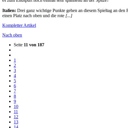
es zum Endspurt noch einmal sehr spannend an der Spitze?
Italien:
Drei ganz wichtige Punkte gehen an diesem Spieltag an den F
einen Platz nach oben und die rote
[...]
Kompletter Artikel
Nach oben
Seite
11 von 187
1
2
3
4
5
6
7
8
9
10
11
12
13
14