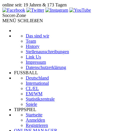
online seit: 19 Jahren & 173 Tagen
Soccer-Zone
MENÜ SCHLIEßEN
Das sind wir
Team
History
Stellenausschreibungen
Link Us
Impressum
Datenschutzerklärung
FUSSBALL
Deutschland
International
CL/EL
EM/WM
Statistikzentrale
Spiele
TIPPSPIEL
Startseite
Anmelden
Registrieren
ONLINE MANAGER