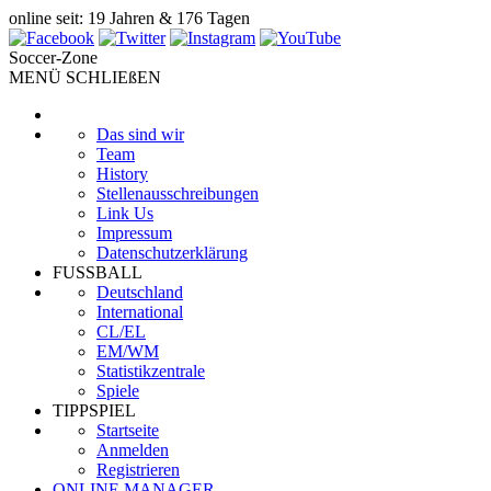
online seit: 19 Jahren & 176 Tagen
Soccer-Zone
MENÜ SCHLIEßEN
Das sind wir
Team
History
Stellenausschreibungen
Link Us
Impressum
Datenschutzerklärung
FUSSBALL
Deutschland
International
CL/EL
EM/WM
Statistikzentrale
Spiele
TIPPSPIEL
Startseite
Anmelden
Registrieren
ONLINE MANAGER