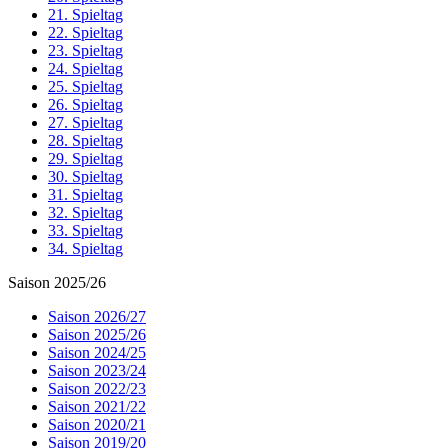
21. Spieltag
22. Spieltag
23. Spieltag
24. Spieltag
25. Spieltag
26. Spieltag
27. Spieltag
28. Spieltag
29. Spieltag
30. Spieltag
31. Spieltag
32. Spieltag
33. Spieltag
34. Spieltag
Saison 2025/26
Saison 2026/27
Saison 2025/26
Saison 2024/25
Saison 2023/24
Saison 2022/23
Saison 2021/22
Saison 2020/21
Saison 2019/20