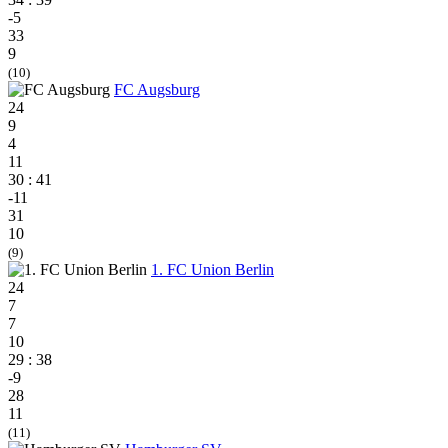
-5
33
9
(10)
FC Augsburg
24
9
4
11
30 : 41
-11
31
10
(9)
1. FC Union Berlin
24
7
7
10
29 : 38
-9
28
11
(11)