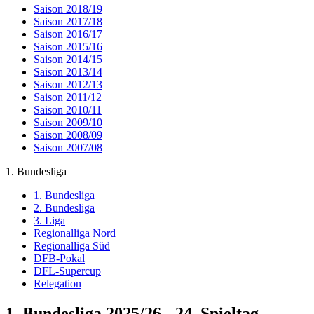
Saison 2018/19
Saison 2017/18
Saison 2016/17
Saison 2015/16
Saison 2014/15
Saison 2013/14
Saison 2012/13
Saison 2011/12
Saison 2010/11
Saison 2009/10
Saison 2008/09
Saison 2007/08
1. Bundesliga
1. Bundesliga
2. Bundesliga
3. Liga
Regionalliga Nord
Regionalliga Süd
DFB-Pokal
DFL-Supercup
Relegation
1. Bundesliga 2025/26 - 24. Spieltag