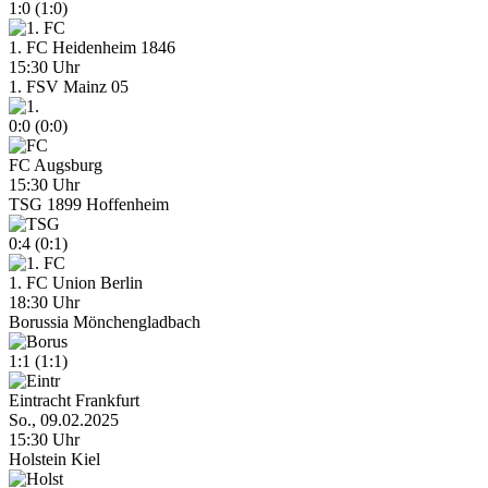
1:0 (1:0)
1. FC Heidenheim 1846
15:30 Uhr
1. FSV Mainz 05
0:0 (0:0)
FC Augsburg
15:30 Uhr
TSG 1899 Hoffenheim
0:4 (0:1)
1. FC Union Berlin
18:30 Uhr
Borussia Mönchengladbach
1:1 (1:1)
Eintracht Frankfurt
So., 09.02.2025
15:30 Uhr
Holstein Kiel