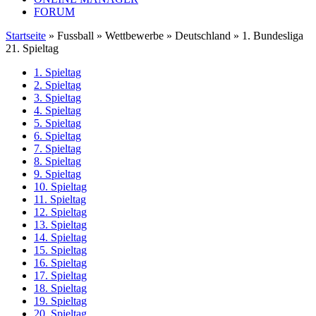
FORUM
Startseite
» Fussball » Wettbewerbe » Deutschland » 1. Bundesliga
21. Spieltag
1. Spieltag
2. Spieltag
3. Spieltag
4. Spieltag
5. Spieltag
6. Spieltag
7. Spieltag
8. Spieltag
9. Spieltag
10. Spieltag
11. Spieltag
12. Spieltag
13. Spieltag
14. Spieltag
15. Spieltag
16. Spieltag
17. Spieltag
18. Spieltag
19. Spieltag
20. Spieltag