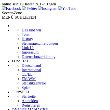
online seit: 19 Jahren & 174 Tagen
Soccer-Zone
MENÜ SCHLIEßEN
Das sind wir
Team
History
Stellenausschreibungen
Link Us
Impressum
Datenschutzerklärung
FUSSBALL
Deutschland
International
CL/EL
EM/WM
Statistikzentrale
Spiele
TIPPSPIEL
Startseite
Anmelden
Registrieren
ONLINE MANAGER