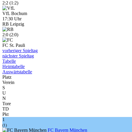
2:2 (1:2)
VfL Bochum
17:30 Uhr
RB Leipzig
2:0 (2:0)
FC St. Pauli
vorheriger Spieltag
nächster Spieltag
Tabelle
Heimtabelle
Auswärtstabelle
Platz
Verein
S
U
N
Tore
TD
Pkt
1
(1)
FC Bayern München