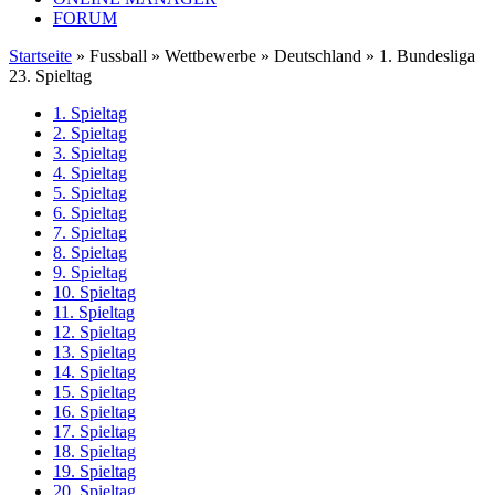
FORUM
Startseite
» Fussball » Wettbewerbe » Deutschland » 1. Bundesliga
23. Spieltag
1. Spieltag
2. Spieltag
3. Spieltag
4. Spieltag
5. Spieltag
6. Spieltag
7. Spieltag
8. Spieltag
9. Spieltag
10. Spieltag
11. Spieltag
12. Spieltag
13. Spieltag
14. Spieltag
15. Spieltag
16. Spieltag
17. Spieltag
18. Spieltag
19. Spieltag
20. Spieltag