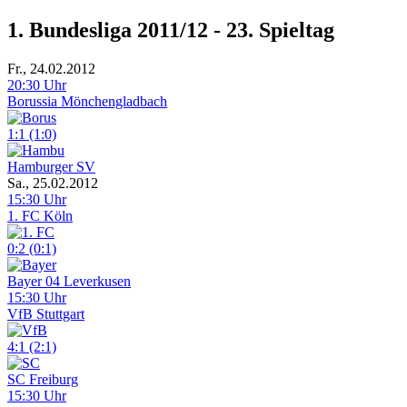
1. Bundesliga 2011/12 - 23. Spieltag
Fr., 24.02.2012
20:30 Uhr
Borussia Mönchengladbach
1:1 (1:0)
Hamburger SV
Sa., 25.02.2012
15:30 Uhr
1. FC Köln
0:2 (0:1)
Bayer 04 Leverkusen
15:30 Uhr
VfB Stuttgart
4:1 (2:1)
SC Freiburg
15:30 Uhr