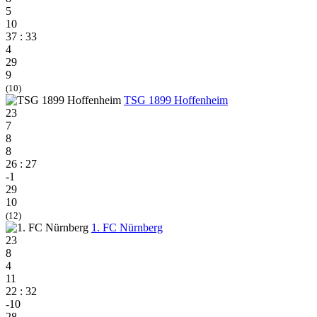
5
10
37 : 33
4
29
9
(10)
TSG 1899 Hoffenheim
23
7
8
8
26 : 27
-1
29
10
(12)
1. FC Nürnberg
23
8
4
11
22 : 32
-10
28