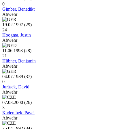
0
Gimber, Benedikt
Abwehr
19.02.1997 (29)
24
Hoogma, Justin
Abwehr
11.06.1998 (28)
21
Hübner, Benjamin
Abwehr
04.07.1989 (37)
0
Jurásek, David
Abwehr
07.08.2000 (26)
3
Kaderabek, Pavel
Abwehr
25.04.1992 (34)