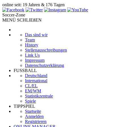
online seit: 19 Jahren & 176 Tagen
Soccer-Zone
MENÜ SCHLIEßEN
Das sind wir
Team
History
Stellenausschreibungen
Link Us
Impressum
Datenschutzerklärung
FUSSBALL
Deutschland
International
CL/EL
EM/WM
Statistikzentrale
Spiele
TIPPSPIEL
Startseite
Anmelden
Registrieren
ONLINE MANAGER