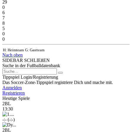
29
0
6
7
8
5
0
0
H: Heimteam
G: Gastteam
Nach oben
SIDEBAR SCHLIEßEN
Suche in der Fußballdatenbank
Tippspiel Login/Registrierung
Das Soccer-Zone-Tippspiel registriere Dich und mache mit.
Anmelden
Registrieren
Heutige Spiele
2BL
13:30
-:- (-:-)
2BL