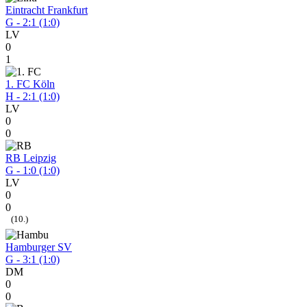
Eintracht Frankfurt
G - 2:1 (1:0)
LV
0
1
1. FC Köln
H - 2:1 (1:0)
LV
0
0
RB Leipzig
G - 1:0 (1:0)
LV
0
0
(10.)
Hamburger SV
G - 3:1 (1:0)
DM
0
0