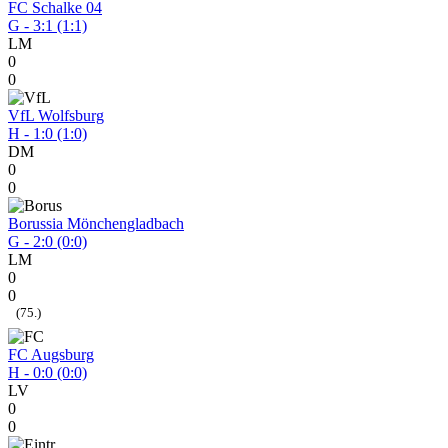
FC Schalke 04
G - 3:1 (1:1)
LM
0
0
VfL Wolfsburg
H - 1:0 (1:0)
DM
0
0
Borussia Mönchengladbach
G - 2:0 (0:0)
LM
0
0
(75.)
FC Augsburg
H - 0:0 (0:0)
LV
0
0