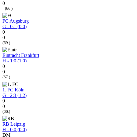
0
(66.)
FC Augsburg
G - 0:1 (0:0)
0
0
(69.)
Eintracht Frankfurt
H - 1:0 (1:0)
0
0
(67.)
1. FC Köln
G - 2:3 (1:2)
0
0
(66.)
RB Leipzig
H - 0:0 (0:0)
DM