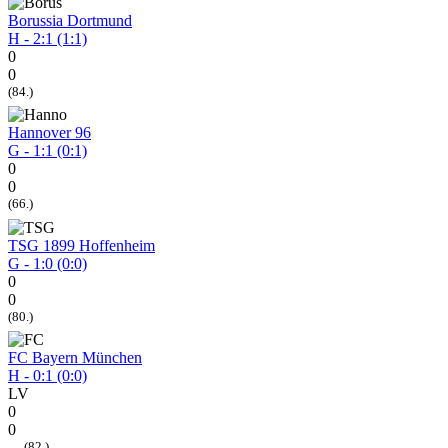
Borussia Dortmund
H - 2:1 (1:1)
0
0
(84.)
Hannover 96
G - 1:1 (0:1)
0
0
(66.)
TSG 1899 Hoffenheim
G - 1:0 (0:0)
0
0
(80.)
FC Bayern München
H - 0:1 (0:0)
LV
0
0
(82.)