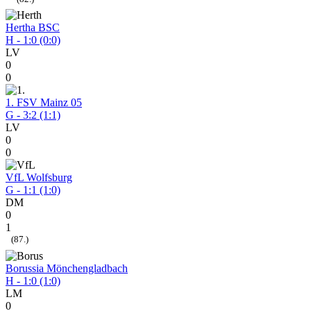
Hertha BSC
H - 1:0 (0:0)
LV
0
0
1. FSV Mainz 05
G - 3:2 (1:1)
LV
0
0
VfL Wolfsburg
G - 1:1 (1:0)
DM
0
1
(87.)
Borussia Mönchengladbach
H - 1:0 (1:0)
LM
0