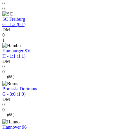
0
0
SC Freiburg
G - 1:2 (0:1)
DM
0
1
Hamburger SV
H - 1:1 (1:1)
DM
0
0
(88.)
Borussia Dortmund
G - 3:0 (1:0)
DM
0
0
(68.)
Hannover 96