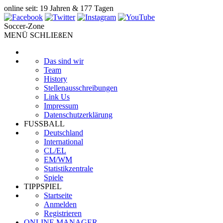
online seit: 19 Jahren & 177 Tagen
Soccer-Zone
MENÜ SCHLIEßEN
Das sind wir
Team
History
Stellenausschreibungen
Link Us
Impressum
Datenschutzerklärung
FUSSBALL
Deutschland
International
CL/EL
EM/WM
Statistikzentrale
Spiele
TIPPSPIEL
Startseite
Anmelden
Registrieren
ONLINE MANAGER