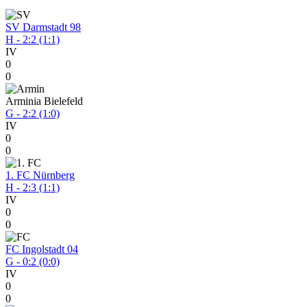
SV Darmstadt 98
H - 2:2 (1:1)
IV
0
0
Arminia Bielefeld
G - 2:2 (1:0)
IV
0
0
1. FC Nürnberg
H - 2:3 (1:1)
IV
0
0
FC Ingolstadt 04
G - 0:2 (0:0)
IV
0
0