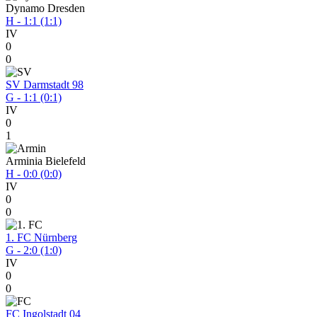
Dynamo Dresden
H - 1:1 (1:1)
IV
0
0
SV Darmstadt 98
G - 1:1 (0:1)
IV
0
1
Arminia Bielefeld
H - 0:0 (0:0)
IV
0
0
1. FC Nürnberg
G - 2:0 (1:0)
IV
0
0
FC Ingolstadt 04