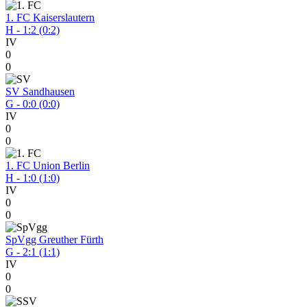
1. FC Kaiserslautern
H - 1:2 (0:2)
IV
0
0
SV Sandhausen
G - 0:0 (0:0)
IV
0
0
1. FC Union Berlin
H - 1:0 (1:0)
IV
0
0
SpVgg Greuther Fürth
G - 2:1 (1:1)
IV
0
0