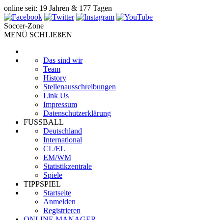
online seit: 19 Jahren & 177 Tagen
Soccer-Zone
MENÜ SCHLIEßEN
Das sind wir
Team
History
Stellenausschreibungen
Link Us
Impressum
Datenschutzerklärung
FUSSBALL
Deutschland
International
CL/EL
EM/WM
Statistikzentrale
Spiele
TIPPSPIEL
Startseite
Anmelden
Registrieren
ONLINE MANAGER