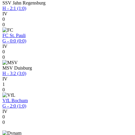
SSV Jahn Regensburg
H - 2:1 (1:0)
IV
0
0
FC St. Pauli
G - 0:0 (0:0)
IV
0
0
MSV Duisburg
H - 3:2 (3:0)
IV
1
0
VfL Bochum
G - 2:0 (1:0)
IV
0
0