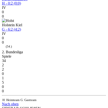
H - 0:2 (0:0)
IV
0
0
Holstein Kiel
G - 6:2 (4:2)
IV
0
0
(54.)
2. Bundesliga
Spiele
34
2
2
0
1
5
0
0
H: Heimteam
G: Gastteam
Nach oben