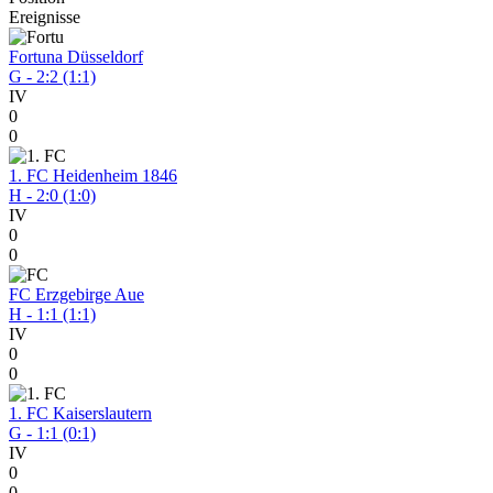
Ereignisse
Fortuna Düsseldorf
G - 2:2 (1:1)
IV
0
0
1. FC Heidenheim 1846
H - 2:0 (1:0)
IV
0
0
FC Erzgebirge Aue
H - 1:1 (1:1)
IV
0
0
1. FC Kaiserslautern
G - 1:1 (0:1)
IV
0
0