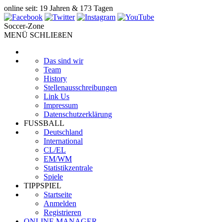
online seit: 19 Jahren & 173 Tagen
Soccer-Zone
MENÜ SCHLIEßEN
Das sind wir
Team
History
Stellenausschreibungen
Link Us
Impressum
Datenschutzerklärung
FUSSBALL
Deutschland
International
CL/EL
EM/WM
Statistikzentrale
Spiele
TIPPSPIEL
Startseite
Anmelden
Registrieren
ONLINE MANAGER