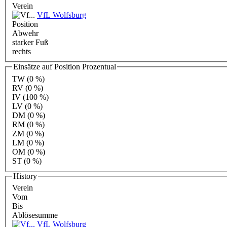
Verein
VfL Wolfsburg
Position
Abwehr
starker Fuß
rechts
Einsätze auf Position Prozentual
TW
(0 %)
RV
(0 %)
IV
(100 %)
LV
(0 %)
DM
(0 %)
RM
(0 %)
ZM
(0 %)
LM
(0 %)
OM
(0 %)
ST
(0 %)
History
Verein
Vom
Bis
Ablösesumme
VfL Wolfsburg