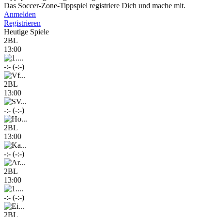
Das Soccer-Zone-Tippspiel registriere Dich und mache mit.
Anmelden
Registrieren
Heutige Spiele
2BL
13:00
-:- (-:-)
2BL
13:00
-:- (-:-)
2BL
13:00
-:- (-:-)
2BL
13:00
-:- (-:-)
2BL