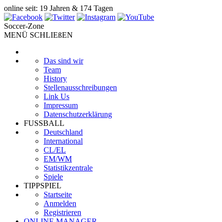
online seit: 19 Jahren & 174 Tagen
Soccer-Zone
MENÜ SCHLIEßEN
Das sind wir
Team
History
Stellenausschreibungen
Link Us
Impressum
Datenschutzerklärung
FUSSBALL
Deutschland
International
CL/EL
EM/WM
Statistikzentrale
Spiele
TIPPSPIEL
Startseite
Anmelden
Registrieren
ONLINE MANAGER