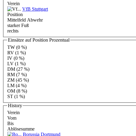
Verein
VfB Stuttgart
Position
Mittelfeld Abwehr
starker Fuß
rechts
Einsätze auf Position Prozentual
TW
(0 %)
RV
(1 %)
IV
(0 %)
LV
(1 %)
DM
(27 %)
RM
(7 %)
ZM
(45 %)
LM
(4 %)
OM
(8 %)
ST
(1 %)
History
Verein
Vom
Bis
Ablösesumme
Borussia Dortmund