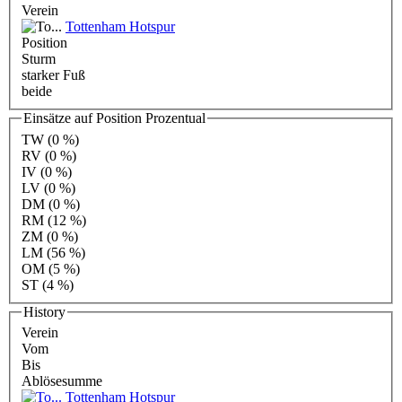
Verein
Tottenham Hotspur
Position
Sturm
starker Fuß
beide
Einsätze auf Position Prozentual
TW
(0 %)
RV
(0 %)
IV
(0 %)
LV
(0 %)
DM
(0 %)
RM
(12 %)
ZM
(0 %)
LM
(56 %)
OM
(5 %)
ST
(4 %)
History
Verein
Vom
Bis
Ablösesumme
Tottenham Hotspur