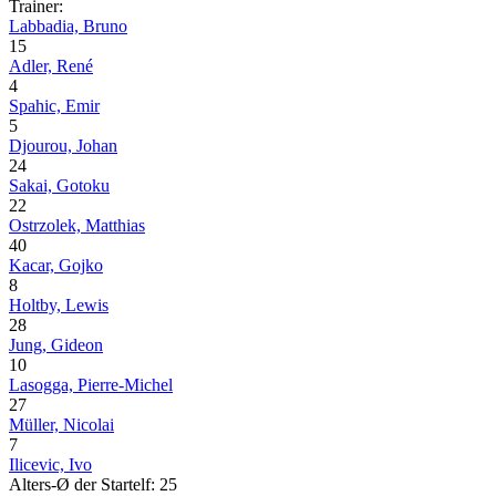
Trainer:
Labbadia, Bruno
15
Adler, René
4
Spahic, Emir
5
Djourou, Johan
24
Sakai, Gotoku
22
Ostrzolek, Matthias
40
Kacar, Gojko
8
Holtby, Lewis
28
Jung, Gideon
10
Lasogga, Pierre-Michel
27
Müller, Nicolai
7
Ilicevic, Ivo
Alters-Ø der Startelf: 25