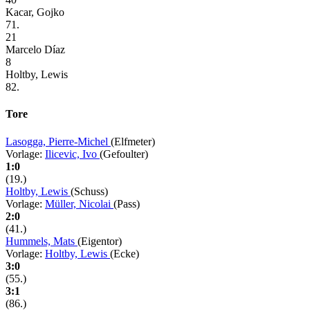
Kacar, Gojko
71.
21
Marcelo Díaz
8
Holtby, Lewis
82.
Tore
Lasogga, Pierre-Michel
(Elfmeter)
Vorlage:
Ilicevic, Ivo
(Gefoulter)
1:0
(19.)
Holtby, Lewis
(Schuss)
Vorlage:
Müller, Nicolai
(Pass)
2:0
(41.)
Hummels, Mats
(Eigentor)
Vorlage:
Holtby, Lewis
(Ecke)
3:0
(55.)
3:1
(86.)