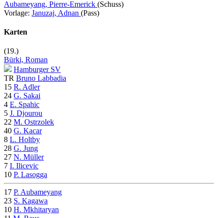
Aubameyang, Pierre-Emerick
(Schuss)
Vorlage:
Januzaj, Adnan
(Pass)
Karten
(19.)
Bürki, Roman
Hamburger SV
TR
Bruno Labbadia
15
R. Adler
24
G. Sakai
4
E. Spahic
5
J. Djourou
22
M. Ostrzolek
40
G. Kacar
8
L. Holtby
28
G. Jung
27
N. Müller
7
I. Ilicevic
10
P. Lasogga
17
P. Aubameyang
23
S. Kagawa
10
H. Mkhitaryan