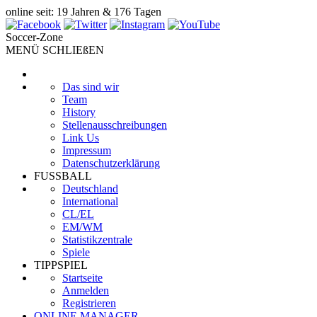
online seit: 19 Jahren & 176 Tagen
Soccer-Zone
MENÜ SCHLIEßEN
Das sind wir
Team
History
Stellenausschreibungen
Link Us
Impressum
Datenschutzerklärung
FUSSBALL
Deutschland
International
CL/EL
EM/WM
Statistikzentrale
Spiele
TIPPSPIEL
Startseite
Anmelden
Registrieren
ONLINE MANAGER