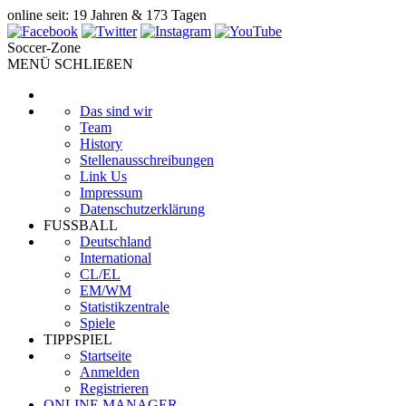
online seit: 19 Jahren & 173 Tagen
Soccer-Zone
MENÜ SCHLIEßEN
Das sind wir
Team
History
Stellenausschreibungen
Link Us
Impressum
Datenschutzerklärung
FUSSBALL
Deutschland
International
CL/EL
EM/WM
Statistikzentrale
Spiele
TIPPSPIEL
Startseite
Anmelden
Registrieren
ONLINE MANAGER