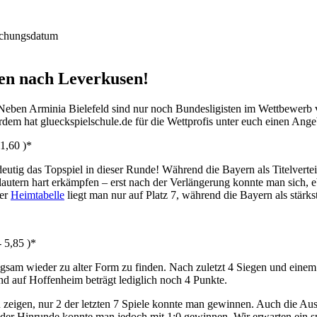
sen nach Leverkusen!
eben Arminia Bielefeld sind nur noch Bundesligisten im Wettbewerb v
rdem hat glueckspielschule.de für die Wettprofis unter euch einen Ange
 1,60 )*
indeutig das Topspiel in dieser Runde! Während die Bayern als Titelvert
utern hart erkämpfen – erst nach der Verlängerung konnte man sich, eb
der
Heimtabelle
liegt man nur auf Platz 7, während die Bayern als stärk
- 5,85 )*
am wieder zu alter Form zu finden. Nach zuletzt 4 Siegen und einem U
and auf Hoffenheim beträgt lediglich noch 4 Punkte.
eigen, nur 2 der letzten 7 Spiele konnte man gewinnen. Auch die Auswär
der Hinrunde konnte man jedoch mit 1:0 gewinnen. Wir erwarten ein s