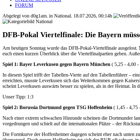
FORUM
Abgelegt von d0g1am. in
National
.
18.07.2026, 00:14h
DFB-Pokal Viertelfinale: Die Bayern müs
Am heutigen Sonntag wurde das DFB-Pokal-Viertelfinale ausgelost. N
euch einen kurzen Überblick über die Viertelfinalpartien geben. Auße
Spiel 1: Bayer Leverkusen gegen Bayern München
( 5,25 - 4,00 -
In diesem Spiel trifft der Tabellen-Vierte auf den Tabellenführer – e
erreichten, musste Leverkusen sich das Weiterkommen gegen Kaisersla
scheint Leverkusen auswärts besser zu spielen, als in der Heimat. In 
Unser Tipp: 1:3
Spiel 2: Borussia Dortmund gegen TSG Hoffenheim
( 1,45 - 4,75 
Nach einer extrem schwachen Hinrunde scheinen die Dortmunder langs
vorgedrungen und schielt auf die internationalen Plätze – der Rückst
Die Formkurve der Hoffenheimer dagegen scheint eher nach unten zu z
überragend. Doch gegen Hoffenheim tut sich der BVB oft schwer, in 