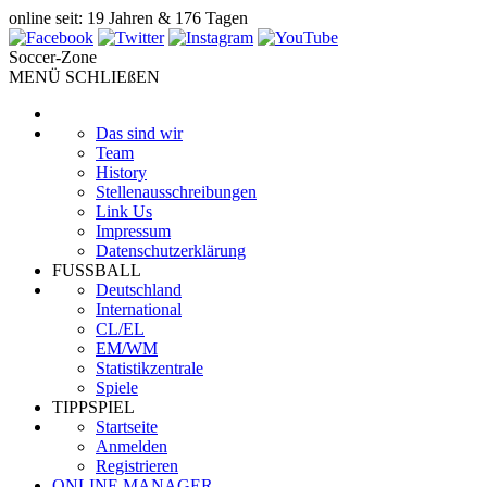
online seit: 19 Jahren & 176 Tagen
Soccer-Zone
MENÜ SCHLIEßEN
Das sind wir
Team
History
Stellenausschreibungen
Link Us
Impressum
Datenschutzerklärung
FUSSBALL
Deutschland
International
CL/EL
EM/WM
Statistikzentrale
Spiele
TIPPSPIEL
Startseite
Anmelden
Registrieren
ONLINE MANAGER