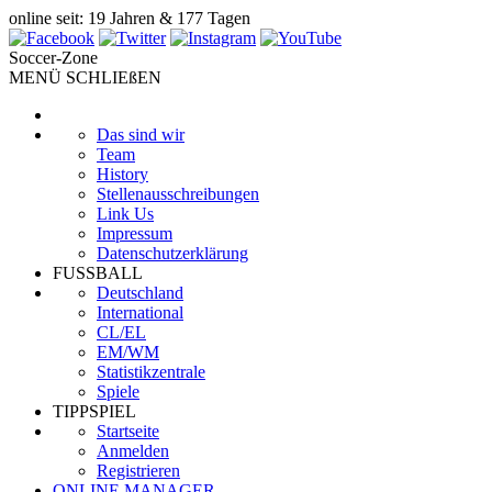
online seit: 19 Jahren & 177 Tagen
Soccer-Zone
MENÜ SCHLIEßEN
Das sind wir
Team
History
Stellenausschreibungen
Link Us
Impressum
Datenschutzerklärung
FUSSBALL
Deutschland
International
CL/EL
EM/WM
Statistikzentrale
Spiele
TIPPSPIEL
Startseite
Anmelden
Registrieren
ONLINE MANAGER