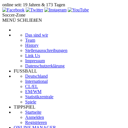
online seit: 19 Jahren & 173 Tagen
Soccer-Zone
MENÜ SCHLIEßEN
Das sind wir
Team
History
Stellenausschreibungen
Link Us
Impressum
Datenschutzerklärung
FUSSBALL
Deutschland
International
CL/EL
EM/WM
Statistikzentrale
Spiele
TIPPSPIEL
Startseite
Anmelden
Registrieren
ONLINE MANAGER