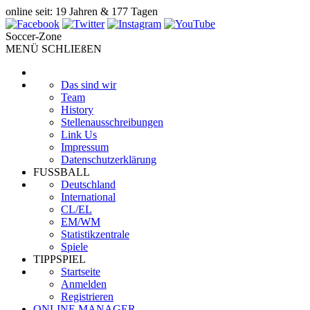
online seit: 19 Jahren & 177 Tagen
Soccer-Zone
MENÜ SCHLIEßEN
Das sind wir
Team
History
Stellenausschreibungen
Link Us
Impressum
Datenschutzerklärung
FUSSBALL
Deutschland
International
CL/EL
EM/WM
Statistikzentrale
Spiele
TIPPSPIEL
Startseite
Anmelden
Registrieren
ONLINE MANAGER